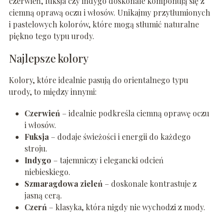
czerwień, fuksja czy indygo doskonale komponują się z
ciemną oprawą oczu i włosów. Unikajmy przytłumionych
i pastelowych kolorów, które mogą stłumić naturalne
piękno tego typu urody.
Najlepsze kolory
Kolory, które idealnie pasują do orientalnego typu
urody, to między innymi:
Czerwień
– idealnie podkreśla ciemną oprawę oczu
i włosów.
Fuksja
– dodaje świeżości i energii do każdego
stroju.
Indygo
– tajemniczy i elegancki odcień
niebieskiego.
Szmaragdowa zieleń
– doskonale kontrastuje z
jasną cerą.
Czerń
– klasyka, która nigdy nie wychodzi z mody.