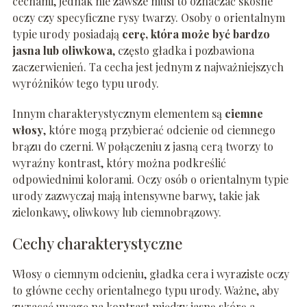
cechami, jednak nie zawsze musi to oznaczać skośne
oczy czy specyficzne rysy twarzy. Osoby o orientalnym
typie urody posiadają
cerę, która może być bardzo
jasna lub oliwkowa
, często gładka i pozbawiona
zaczerwienień. Ta cecha jest jednym z najważniejszych
wyróżników tego typu urody.
Innym charakterystycznym elementem są
ciemne
włosy
, które mogą przybierać odcienie od ciemnego
brązu do czerni. W połączeniu z jasną cerą tworzy to
wyraźny kontrast, który można podkreślić
odpowiednimi kolorami. Oczy osób o orientalnym typie
urody zazwyczaj mają intensywne barwy, takie jak
zielonkawy, oliwkowy lub ciemnobrązowy.
Cechy charakterystyczne
Włosy o ciemnym odcieniu, gładka cera i wyraziste oczy
to główne cechy orientalnego typu urody. Ważne, aby
zwracać uwagę na kontrast między jasną skórą a