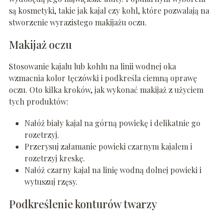
są kosmetyki, takie jak kajal czy kohl, które pozwalają na
stworzenie wyrazistego makijażu oczu.
Makijaż oczu
Stosowanie kajalu lub kohlu na linii wodnej oka
wzmacnia kolor tęczówki i podkreśla ciemną oprawę
oczu. Oto kilka kroków, jak wykonać makijaż z użyciem
tych produktów:
Nałóż biały kajal na górną powiekę i delikatnie go
rozetrzyj.
Przerysuj załamanie powieki czarnym kajalem i
rozetrzyj kreskę.
Nałóż czarny kajal na linię wodną dolnej powieki i
wytuszuj rzęsy.
Podkreślenie konturów twarzy