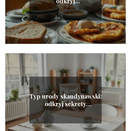
odkryj
charakterystyczne cechy
i różnorodność
Typ urody skandynawski:
odkryj sekrety
skandynawskiego piękna