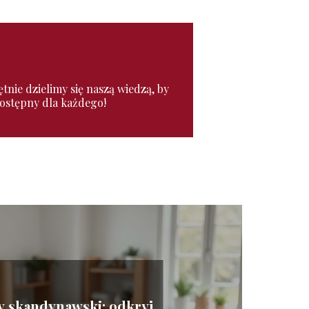
nie dzielimy się naszą wiedzą, by
 dostępny dla każdego!
y skandynawski: odkryj