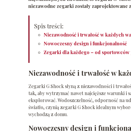
niezawodne zegarki zostały zaprojektowane z m
Spis treści:
Niezawodność i trwałość w każdych w
Nowoczesny design i funkcjonalność
Zegarki dla każdego – od sportowców
Niezawodność i trwałość w ka
Zegarki G Shock słyną z niezawodności i trwał
tak, aby wytrzymać nawet najcięższe warunki i s
eksplorować. Wodoszczelność, odporność na uderz
światło, czynią zegarki G Shock idealnym wybo
wychodzą z domu.
Nowoczesny design i funkcjon