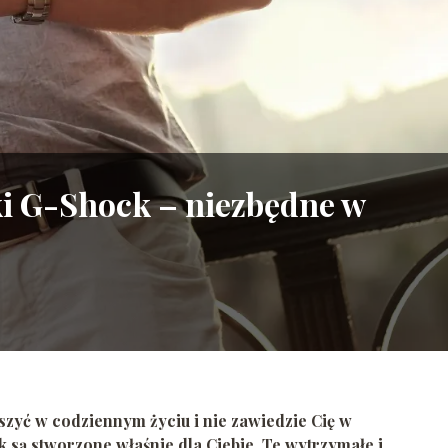
ki G-Shock – niezbędne w
yszyć w codziennym życiu i nie zawiedzie Cię w
k
są stworzone właśnie dla Ciebie. Te wytrzymałe i