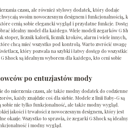
ierzania czasu, ale również stylowy dodatek, który dodaje
zachwycają swoim nowoczesnym designem i funkcjonalnością, 
które cenią sobie elegancki wygląd i przydatne funkcje. Dost
obrać idealny model dla każdego. Wiele modeli zegarków G S
stoper, licznik kalorii, licznik kroków, alarm i wiele innych,
 które chcą mieć wszystko pod kontrolą. Warto zwrócić uwagę
wietlacz, który pozwala na szybki i łatwy dostęp do wszystki
i G Shock są idealnym wyborem dla każdego, kto ceni sobie
rtowców po entuzjastów mody
zie do mierzenia czasu, ale także modny dodatek do codzienn
zorów, każdy znajdzie coś dla siebie. Modele z linii Baby-G są
 sobie nie tylko funkcjonalność, ale także modny wygląd.
kiej jakości i trwałości z nowoczesnym designem, który jest
lne okazje. Wszystko to sprawia, że zegarki G Shock są idealn
unkcjonalność i modny wygląd.