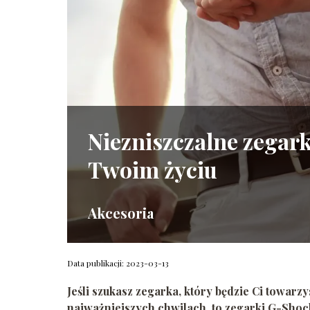
Niezniszczalne zegar
Twoim życiu
Akcesoria
Data publikacji: 2023-03-13
Jeśli szukasz zegarka, który będzie Ci towarz
najważniejszych chwilach, to zegarki G-
Shoc