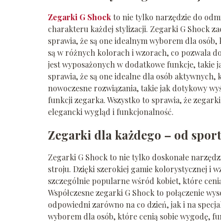
Zegarki G
Shock
to nie tylko narzędzie do odm
charakteru każdej stylizacji. Zegarki G Shock 
sprawia, że są one idealnym wyborem dla osób, 
są w różnych kolorach i wzorach, co pozwala d
jest wyposażonych w dodatkowe funkcje, takie jak 
sprawia, że są one idealne dla osób aktywnych,
nowoczesne rozwiązania, takie jak dotykowy wyś
funkcji zegarka. Wszystko to sprawia, że zegark
elegancki wygląd i funkcjonalność.
Zegarki dla każdego – od spo
Zegarki G Shock to nie tylko doskonałe narzęd
stroju. Dzięki szerokiej gamie kolorystycznej i w
szczególnie popularne wśród kobiet, które cenią
Współczesne zegarki G Shock to połączenie wyso
odpowiedni zarówno na co dzień, jak i na specja
wyborem dla osób, które cenią sobie wygodę, f