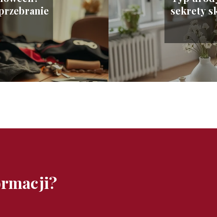
przebranie
sekrety s
ormacji?