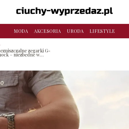
MODA
AKCESORIA
URODA
LIFESTYLE
iezniszczalne zegarki G-
hock – niezbędne w
woim życiu