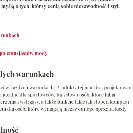
yślą o tych, którzy cenią sobie niezawodność i styl.
arunkach
 po entuzjastów mody
żdych warunkach
ości w każdych warunkach. Produkty tej marki są projektowan
ą idealne dla sportowców, turystów i osób, które lubią
enia i wstrząsy, a także funkcje takie jak stoper, kompas i
rem dla osób, które wymagają niezawodnego sprzętu, kiedy
alność