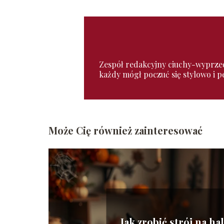
Zespół redakcyjny ciuchy-wyprzeda
każdy mógł poczuć się stylowo i pe
Może Cię również zainteresować
Jak zrobić strój na h