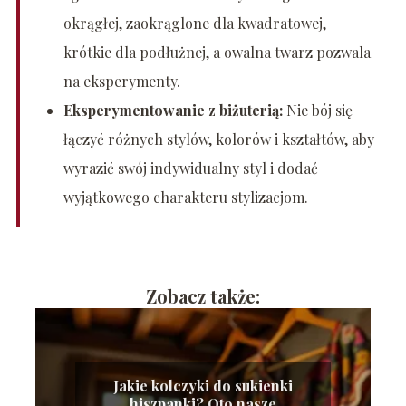
okrągłej, zaokrąglone dla kwadratowej,
krótkie dla podłużnej, a owalna twarz pozwala
na eksperymenty.
Eksperymentowanie z biżuterią:
Nie bój się
łączyć różnych stylów, kolorów i kształtów, aby
wyrazić swój indywidualny styl i dodać
wyjątkowego charakteru stylizacjom.
Zobacz także:
Jakie kolczyki do sukienki
hiszpanki? Oto nasze