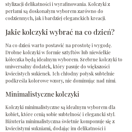
stylizacji delikatności i wyrafinowania. Kolczyki z
perłami są doskonałym wyborem zarówno do
codziennych, jak i bardziej eleganckich kreacji.
Jakie kolczyki wybrać na co dzień?
Na co dzień warto postawić na prostotę i wygodę.
Drobne kolczyki w formie sztyftów lub niewielkie
kółeczka będą idealnym wyborem. Srebrne kolczyki to
uniwersalny dodatek, który pasuje do większości
kwiecistych sukienek. Ich chłodny połysk subtelnie
podkreśla kolorowe wzory, nie dominując nad nimi.
Minimalistyczne kolczyki
Kolczyki minimalistyczne są idealnym wyborem dla
kobiet, które cenią sobie subtelność i elegancki styl.
Biżuteria minimalistyczna świetnie komponuje się z
kwiecistymi sukniami, dodając im delikatności i