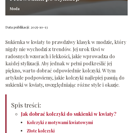
Moda
Data publikacji: 2025-10-13
Sukienka w kwiaty to prawdziwy klasyk w modzie, który
nigdy nie wychodzi z trendów. Jej urok tkwi w
radosnych wzorach i lekkości, jakie wprowadza do
każdej stylizacji. Aby jednak w pełni podkreślić jej
piękno, warto dobrać odpowiednie kolczyki. W tym
artykule podpowiemy, jakie kolczyki najlepiej pasują do
sukienki w kwiaty, uwzględniając różne style i okazje.
Spis treści:
Jak dobrać kolczyki do sukienki w kwiaty?
Kolczyki z motywami kwiatowymi
Złote kolczyki