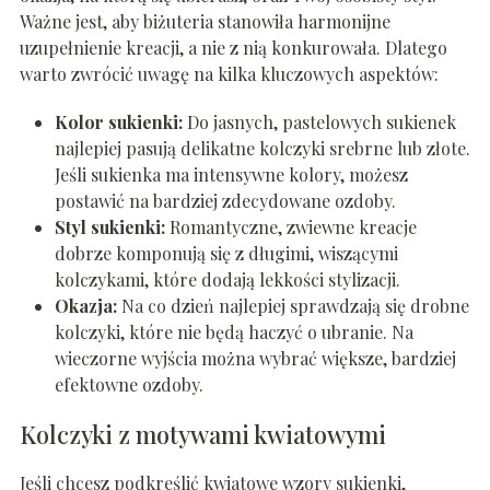
Ważne jest, aby biżuteria stanowiła harmonijne
uzupełnienie kreacji, a nie z nią konkurowała. Dlatego
warto zwrócić uwagę na kilka kluczowych aspektów:
Kolor sukienki:
Do jasnych, pastelowych sukienek
najlepiej pasują delikatne kolczyki srebrne lub złote.
Jeśli sukienka ma intensywne kolory, możesz
postawić na bardziej zdecydowane ozdoby.
Styl sukienki:
Romantyczne, zwiewne kreacje
dobrze komponują się z długimi, wiszącymi
kolczykami, które dodają lekkości stylizacji.
Okazja:
Na co dzień najlepiej sprawdzają się drobne
kolczyki, które nie będą haczyć o ubranie. Na
wieczorne wyjścia można wybrać większe, bardziej
efektowne ozdoby.
Kolczyki z motywami kwiatowymi
Jeśli chcesz podkreślić kwiatowe wzory sukienki,