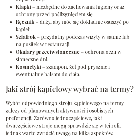
Klapki
– niezbędne do zachowania higieny oraz
ochrony przed poślizgnięciem się.
Ręcznik
– duży, aby móc się dokładnie osuszyć po
kąpieli.
Szlafrok
– przydatny podczas wizyty w saunie lub
na posiłek w restauracji.
Okulary przeciwsłoneczne
– ochrona oczu w
słoneczne dni.
Kosmetyki
– szampon, żel pod prysznic i
ewentualnie balsam do ciała.
Jaki strój kąpielowy wybrać na termy?
Wybór odpowiedniego stroju kąpielowego na termy
zależy od planowanych aktywności i osobistych
preferencji. Zarówno jednoczęściowe, jak i
dwuczęściowe stroje mogą sprawdzić się w tej roli,
jednak warto zwrócić uwagę na kilka aspektów.