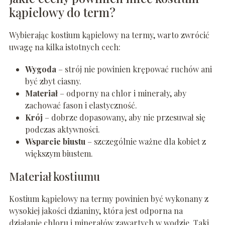
kąpielowy do term?
Wybierając kostium kąpielowy na termy, warto zwrócić
uwagę na kilka istotnych cech:
Wygoda
– strój nie powinien krępować ruchów ani
być zbyt ciasny.
Materiał
– odporny na chlor i minerały, aby
zachować fason i elastyczność.
Krój
– dobrze dopasowany, aby nie przesuwał się
podczas aktywności.
Wsparcie biustu
– szczególnie ważne dla kobiet z
większym biustem.
Materiał kostiumu
Kostium kąpielowy na termy powinien być wykonany z
wysokiej jakości dzianiny, która jest odporna na
działanie chloru i minerałów zawartych w wodzie. Taki