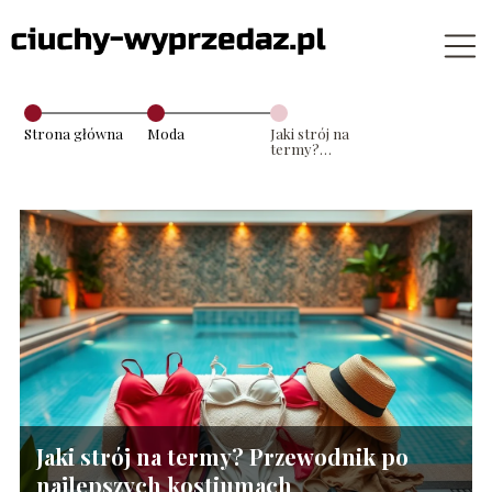
Strona główna
Moda
Jaki strój na
termy?
Przewodnik po
najlepszych
kostiumach
Jaki strój na termy? Przewodnik po
najlepszych kostiumach