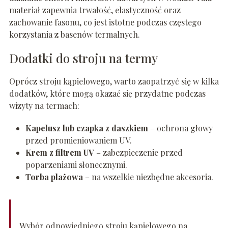
materiał zapewnia trwałość, elastyczność oraz
zachowanie fasonu, co jest istotne podczas częstego
korzystania z basenów termalnych.
Dodatki do stroju na termy
Oprócz stroju kąpielowego, warto zaopatrzyć się w kilka
dodatków, które mogą okazać się przydatne podczas
wizyty na termach:
Kapelusz lub czapka z daszkiem
– ochrona głowy
przed promieniowaniem UV.
Krem z filtrem UV
– zabezpieczenie przed
poparzeniami słonecznymi.
Torba plażowa
– na wszelkie niezbędne akcesoria.
Wybór odpowiedniego stroju kąpielowego na