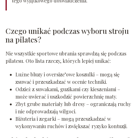
tego wyjątkowego doświadczenia.
Czego unikać podczas wyboru stroju
na pilates?
Nie wszystkie sportowe ubrania sprawdzą się podczas
pilatesu. Oto lista rzeczy, których lepiej unikać:
Luźne bluzy i oversize’owe koszulki – mogą się
zsuwać i przeszkadzać w ocenie techniki.
Odzież z suwakami, guzikami czy kieszeniami –
może uwierać i uszkodzić powierzchnię maty.
Zbyt grube materiały lub dresy – ograniczają ruchy
i nie odprowadzają wilgoci.
Biżuteria i zegarki – mogą przeszkadzać w
wykonywaniu ruchów i zwiększać ryzyko kontuzji.