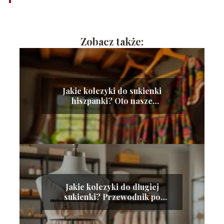
Zobacz także:
Jakie kolczyki do sukienki
hiszpanki? Oto nasze
propozycje!
Jakie kolczyki do długiej
sukienki? Przewodnik po
idealnych dodatkach