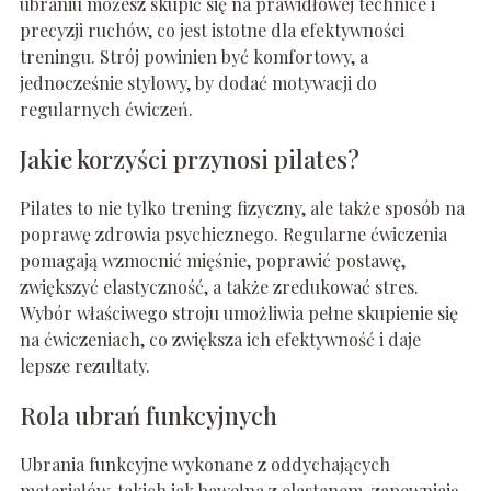
ubraniu możesz skupić się na prawidłowej technice i
precyzji ruchów, co jest istotne dla efektywności
treningu. Strój powinien być komfortowy, a
jednocześnie stylowy, by dodać motywacji do
regularnych ćwiczeń.
Jakie korzyści przynosi pilates?
Pilates to nie tylko trening fizyczny, ale także sposób na
poprawę zdrowia psychicznego. Regularne ćwiczenia
pomagają wzmocnić mięśnie, poprawić postawę,
zwiększyć elastyczność, a także zredukować stres.
Wybór właściwego stroju umożliwia pełne skupienie się
na ćwiczeniach, co zwiększa ich efektywność i daje
lepsze rezultaty.
Rola ubrań funkcyjnych
Ubrania funkcyjne wykonane z oddychających
materiałów, takich jak bawełna z elastanem, zapewniają