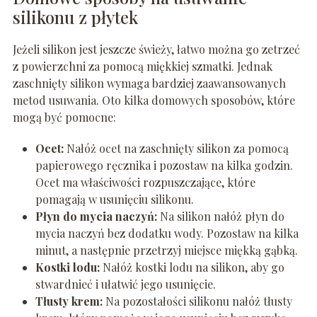
silikonu z płytek
Jeżeli silikon jest jeszcze świeży, łatwo można go zetrzeć
z powierzchni za pomocą miękkiej szmatki. Jednak
zaschnięty silikon wymaga bardziej zaawansowanych
metod usuwania. Oto kilka domowych sposobów, które
mogą być pomocne:
Ocet:
Nałóż ocet na zaschnięty silikon za pomocą
papierowego ręcznika i pozostaw na kilka godzin.
Ocet ma właściwości rozpuszczające, które
pomagają w usunięciu silikonu.
Płyn do mycia naczyń:
Na silikon nałóż płyn do
mycia naczyń bez dodatku wody. Pozostaw na kilka
minut, a następnie przetrzyj miejsce miękką gąbką.
Kostki lodu:
Nałóż kostki lodu na silikon, aby go
stwardnieć i ułatwić jego usunięcie.
Tłusty krem:
Na pozostałości silikonu nałóż tłusty