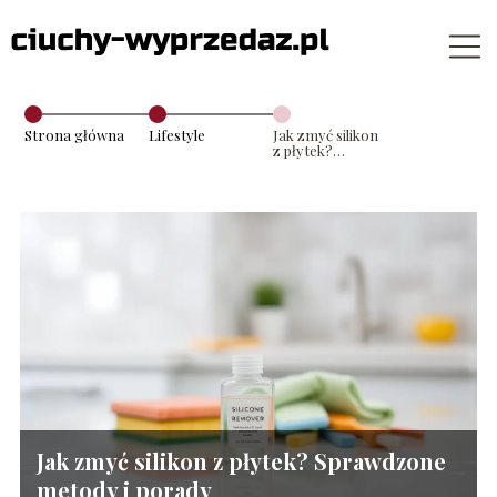
Strona główna
Lifestyle
Jak zmyć silikon
z płytek?
Sprawdzone
metody i
porady
Jak zmyć silikon z płytek? Sprawdzone
metody i porady