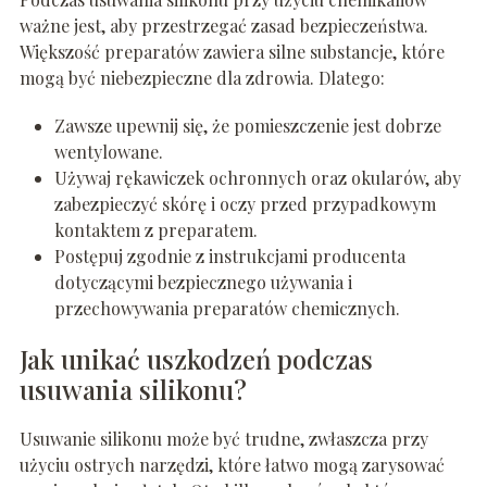
ważne jest, aby przestrzegać zasad bezpieczeństwa.
Większość preparatów zawiera silne substancje, które
mogą być niebezpieczne dla zdrowia. Dlatego:
Zawsze upewnij się, że pomieszczenie jest dobrze
wentylowane.
Używaj rękawiczek ochronnych oraz okularów, aby
zabezpieczyć skórę i oczy przed przypadkowym
kontaktem z preparatem.
Postępuj zgodnie z instrukcjami producenta
dotyczącymi bezpiecznego używania i
przechowywania preparatów chemicznych.
Jak unikać uszkodzeń podczas
usuwania silikonu?
Usuwanie silikonu może być trudne, zwłaszcza przy
użyciu ostrych narzędzi, które łatwo mogą zarysować