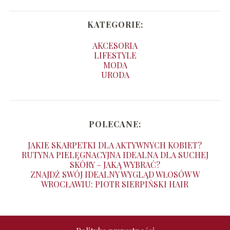
KATEGORIE:
AKCESORIA
LIFESTYLE
MODA
URODA
POLECANE:
JAKIE SKARPETKI DLA AKTYWNYCH KOBIET?
RUTYNA PIELĘGNACYJNA IDEALNA DLA SUCHEJ
SKÓRY – JAKĄ WYBRAĆ?
ZNAJDŹ SWÓJ IDEALNY WYGLĄD WŁOSÓW W
WROCŁAWIU: PIOTR SIERPIŃSKI HAIR