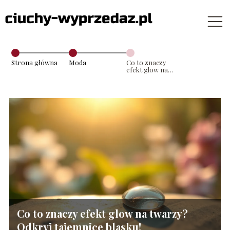
Strona główna
Moda
Co to znaczy
efekt glow na
twarzy? Odkryj
tajemnice
blasku!
Co to znaczy efekt glow na twarzy?
Odkryj tajemnice blasku!